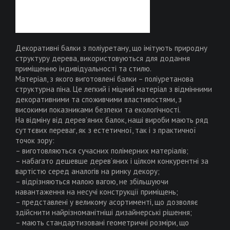
Декоративні балки з поліуретану, що імітують природну
структуру дерева, використовуються для додання
приміщенню індивідуальності та стилю.
Матеріал, з якого виготовлені балки – поліуpетанова
структурна піна. Це легкий i міцний матeріал з відмінними
декоративними та споживчими властивостями, з
високими показниками безпеки та екологічності.
На відміну від дерев’яних балок, наші вироби мають ряд
суттєвих переваг, як з естетичної, так і з практичної
точок зору:
– виготовляються сучасних полімерних матеріалів;
– набагато дешевше дерев’яних і цілком конкурентні за
вартістю серед аналогів на ринку декору;
– відрізняються малою вагою, не збільшуючи
навантаження на несучі конструкції приміщень;
– представлені у великому асортименті, що дозволяє
здійснити найрізноманітніші дизайнерські рішення;
– мають стандартизовані геометричні розміри, що