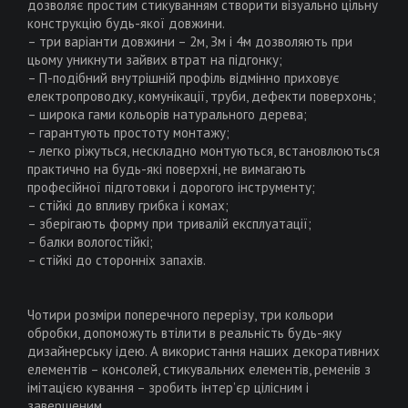
дозволяє простим стикуванням створити візуально цільну
конструкцію будь-якої довжини.
– три ваpiанти довжини – 2м, Зм і 4м дозволяють при
цьому уникнути зайвих втрат на підгонку;
– П-подібний внутрішній профіль відмінно приховує
електропроводку, комунікації, труби, дефекти поверхонь;
– широка гами кольорів натурального дерева;
– гарантують простоту монтажу;
– легко ріжуться, нескладно монтуються, встановлюються
практично на будь-які поверхні, не вимагають
професійної підготовки і дорогого інструменту;
– стійкі до впливу грибка і комах;
– зберігають форму при тривалій експлуатації;
– балки вологостійкі;
– стійкі до сторонніх запахів.
Чотири розміри поперечного перерізу, три кольори
обробки, допоможуть втілити в реальність будь-яку
дизайнерську ідею. А використання наших декоративних
елементів – консолей, стикувальних елементів, ременів з
імітацією кування – зробить інтер’єр цілісним і
завершеним.