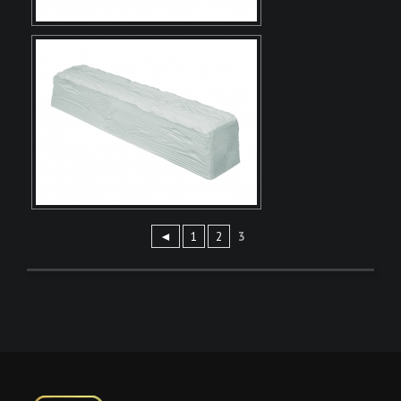
◄
1
2
3