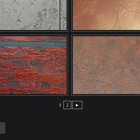
1
2
►