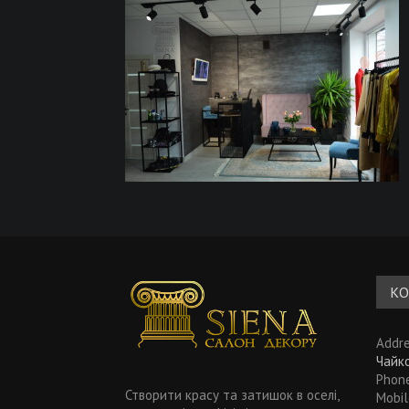
КО
Addr
Чайко
Phon
Створити красу та затишок в оселі,
Mobi